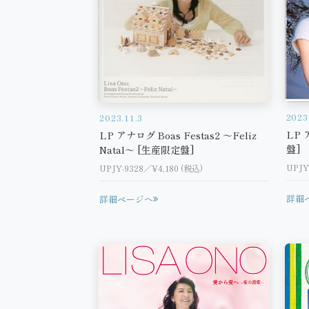
2023
2023.11.3
LP 
LP アナログ Boas Festas2 ～Feliz
盤]
Natal～ [生産限定盤]
UPJY
UPJY-9328／¥4,180 (税込)
詳細
詳細ページへ