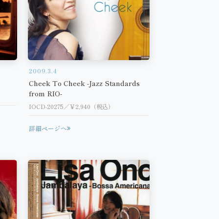
2009.3.4
Cheek To Cheek -Jazz Standards
from RIO-
IOCD-20275／￥2,940（税込）
詳細ページへ