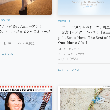
-05-20
2023.11.22
アナログ Sue Ann ～アントニ
デビュー35周年＆ボサノヴァ誕生
カルロス・ジョビンへのオマージ
年記念オールタイムベスト『Amo
pela Bossa Nova -The Best of 
Ono- Mar e Céu 』
CJJ-9058 ￥4,950(税込)
MHCL30961-2
ページへ
Blu-specCD2 2枚組
¥3,300（税込）
詳細ページへ