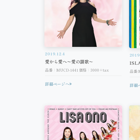
2019.12.4
2019
愛から愛へ〜愛の讃歌〜
ISLA
品番：MUCD-1441 価格：3000＋tax
品番:M
詳細ページへ
詳細