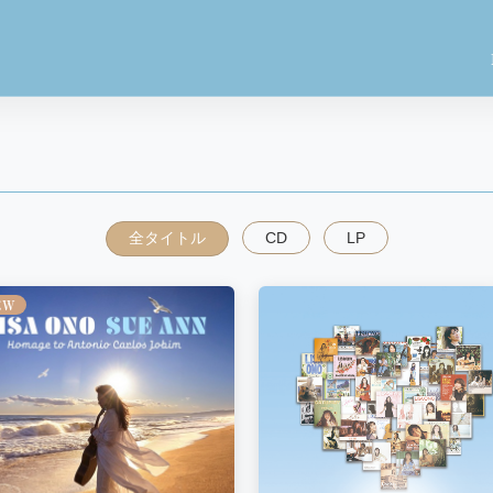
全タイトル
CD
LP
EW