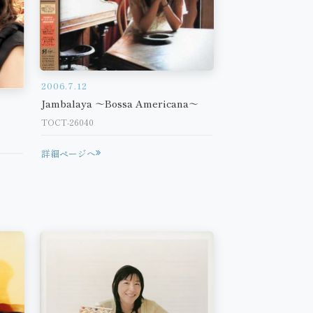
2006.7.12
Jambalaya ～Bossa Americana～
TOCT-26040
詳細ページへ