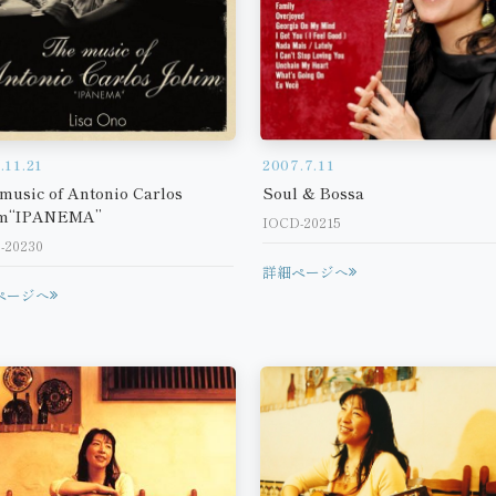
.11.21
2007.7.11
music of Antonio Carlos
Soul & Bossa
im“IPANEMA”
IOCD-20215
-20230
詳細ページへ
ページへ