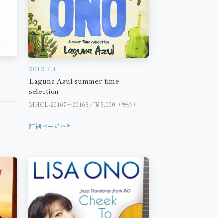
2012.7.4
Laguna Azul summer time
selection
MHCL-20167～20168／￥3,000（税込）
詳細ページへ