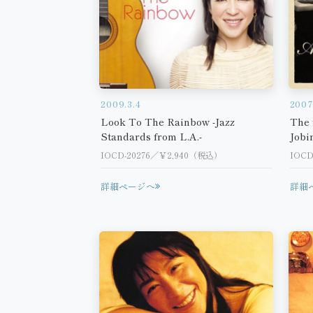
2009.3.4
2007
Look To The Rainbow -Jazz
The 
Standards from L.A.-
Job
IOCD-20276／￥2,940（税込）
IOCD
詳細ページへ
詳細