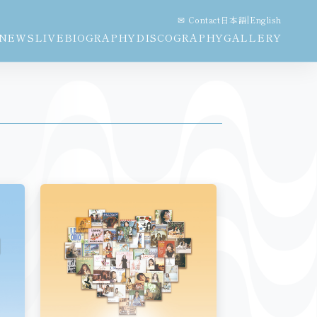
✉ Contact
日本語
|
English
NEWS
LIVE
BIOGRAPHY
DISCOGRAPHY
GALLERY