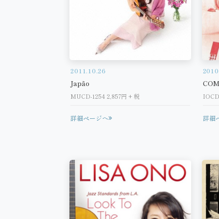
2010
2011.10.26
COM
Japão
IOC
MUCD-1254 2,857円 + 税
詳細
詳細ページへ