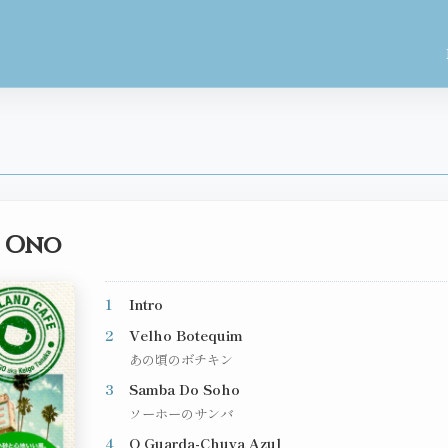
a Ono
1
Intro
2
Velho Botequim
あの頃のボチキン
3
Samba Do Soho
ソーホーのサンバ
4
O Guarda-Chuva Azul