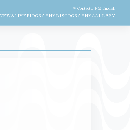
✉ Contact
日本語
|
English
NEWS
LIVE
BIOGRAPHY
DISCOGRAPHY
GALLERY