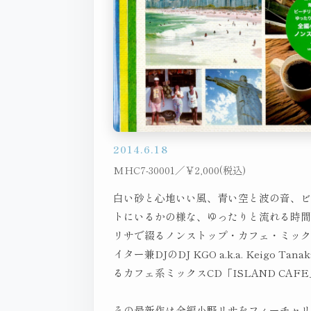
2014.6.18
MHC7-30001／￥2,000(税込)
白い砂と心地いい風、青い空と波の音、
トにいるかの様な、ゆったりと流れる時
リサで綴るノンストップ・カフェ・ミッ
イター兼DJのDJ KGO a.k.a. Keigo Ta
るカフェ系ミックスCD「ISLAND CAF
その最新作は全編小野リサをフィーチャ