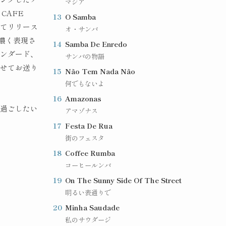
マジア
CAFE
13
O Samba
に続いてリリース
オ・サンバ
色濃く表現さ
14
Samba De Enredo
タンダード、
サンバの物語
乗せてお送り
15
Não Tem Nada Não
何でもないよ
16
Amazonas
を過ごしたい
アマゾナス
！
17
Festa De Rua
街のフェスタ
18
Coffee Rumba
コーヒールンバ
19
On The Sunny Side Of The Street
明るい表通りで
20
Minha Saudade
私のサウダージ