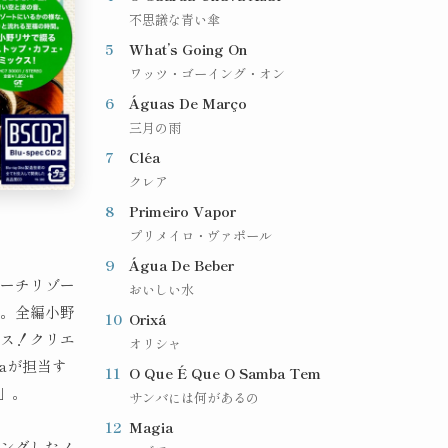
不思議な青い傘
5
What’s Going On
ワッツ・ゴーイング・オン
6
Águas De Março
三月の雨
7
Cléa
クレア
8
Primeiro Vapor
プリメイロ・ヴァポール
9
Água De Beber
ビーチリゾー
おいしい水
間。全編小野
10
Orixá
クス！クリエ
オリシャ
nakaが担当す
11
O Que É Que O Samba Tem
E」。
サンバには何があるの
12
Magia
リングしたノ