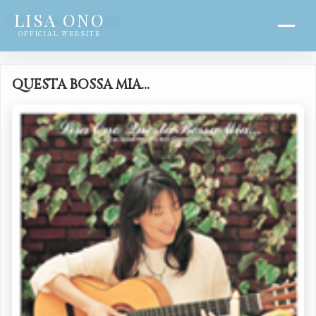
LISA ONO
DISCOGRAPHY
OFFICIAL WEBSITE
QUESTA BOSSA MIA…